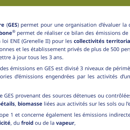
re
(
GES
) permet pour une organisation d’évaluer la 
®
rbone
permet de réaliser ce bilan des émissions de
a loi ENE (Grenelle II) pour les
collectivités territori
sonnes et les établissement privés de plus de 500 pe
ttre à jour tous les 3 ans.
 des émissions en GES est divisé 3 niveaux de périm
égories d’émissions engendrées par les activités d’
e GES provenant des sources détenues ou contrôlées 
étails
,
biomasse
liées aux activités sur les sols ou l’
cope 1 et concerne également les émissions indirecte
icité
, du
froid
ou de la
vapeur
,