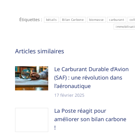
Étiquettes :
bétails
Bilan Carbone
biomasse
carburant
col
immobilisat
Navigation
Articles similaires
article
Le Carburant Durable d’Avion
(SAF) : une révolution dans
l’aéronautique
17 février 2025
La Poste réagit pour
améliorer son bilan carbone
!