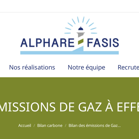
Nos réalisations
Notre équipe
Recrut
MISSIONS DE GAZ À EFF
Vous êtes ici :
Accueil
Bilan carbone
Bilan des émissions de Gaz…