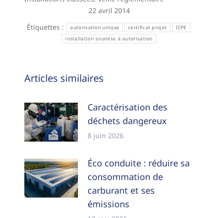
22 avril 2014
Étiquettes :
autorisation unique
certificat projet
ICPE
installation soumise à autorisation
Navigation
Articles similaires
article
Caractérisation des
déchets dangereux
8 juin 2026
Éco conduite : réduire sa
consommation de
carburant et ses
émissions