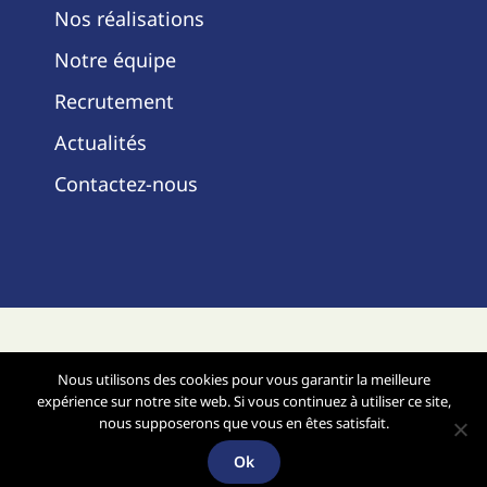
Nos réalisations
Notre équipe
Recrutement
Actualités
Contactez-nous
Mentions légales
- Copyright ©2025 -
Nous utilisons des cookies pour vous garantir la meilleure
Site réalisé par Infopolis -
expérience sur notre site web. Si vous continuez à utiliser ce site,
www.infopolis.fr
et Studio JL
nous supposerons que vous en êtes satisfait.
www.studio-jl.fr
Ok