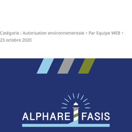
Catégorie :
Autorisation environnementale
Par
Equipe WEB
23 octobre 2020
Navigation
de
commentaire