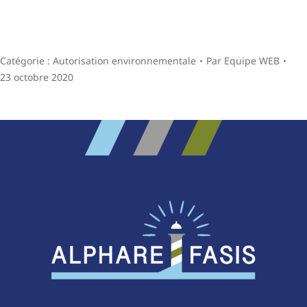
Catégorie :
Autorisation environnementale
Par
Equipe WEB
23 octobre 2020
Navigation
de
commentaire