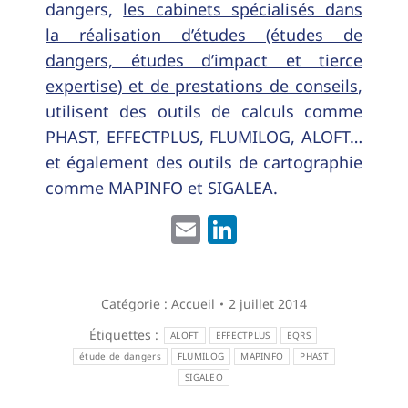
dangers,
les cabinets spécialisés dans
la réalisation d’études (études de
dangers, études d’impact et tierce
expertise) et de prestations de conseils
,
utilisent des outils de calculs comme
PHAST, EFFECTPLUS, FLUMILOG, ALOFT…
et également des outils de cartographie
comme MAPINFO et SIGALEA.
Email
LinkedIn
Catégorie :
Accueil
2 juillet 2014
Étiquettes :
ALOFT
EFFECTPLUS
EQRS
étude de dangers
FLUMILOG
MAPINFO
PHAST
SIGALEO