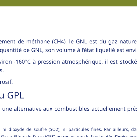
ment de méthane (CH4), le GNL est du gaz naturel m
ntité de GNL, son volume à l’état liquéfié est environ
iron -160°C à pression atmosphérique, il est stocké
s.
rosif.
au GPL
une alternative aux combustibles actuellement présen
ni dioxyde de soufre (SO2), ni particules fines. Par ailleurs, 
 Gaz à Effets de Serre (GES) en moins que le fioul et 6% d’émissio