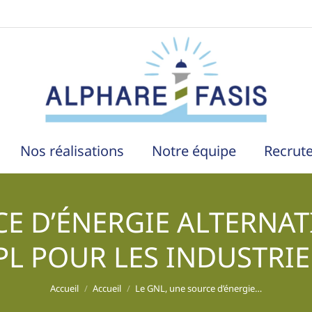
Nos réalisations
Notre équipe
Recrut
E D’ÉNERGIE ALTERNAT
PL POUR LES INDUSTRIE
Vous êtes ici :
Accueil
Accueil
Le GNL, une source d’énergie…