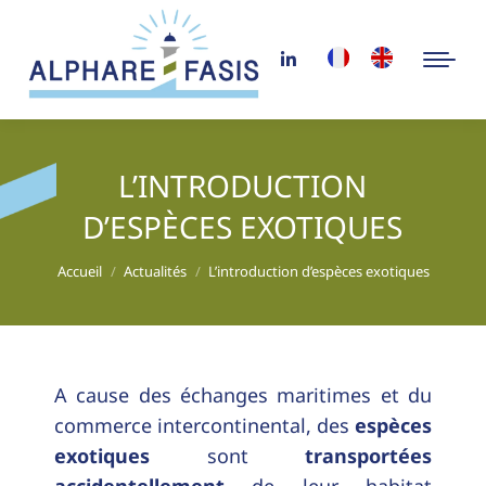
L’INTRODUCTION
D’ESPÈCES EXOTIQUES
Vous êtes ici :
Accueil
Actualités
L’introduction d’espèces exotiques
A cause des échanges maritimes et du
commerce intercontinental, des
espèces
exotiques
sont
transportées
accidentellement
de leur habitat