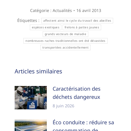
Catégorie :
Actualités
16 avril 2013
Étiquettes :
affectent ainsi le cycle du travail des abeilles
espèces exotiques
frelons à pattes jaunes
grands vecteurs de maladie
nombreuses ruches traditionnelles ont été dévastées
transportées accidentellement
Navigation
Articles similaires
article
Caractérisation des
déchets dangereux
8 juin 2026
Éco conduite : réduire sa
consommation de