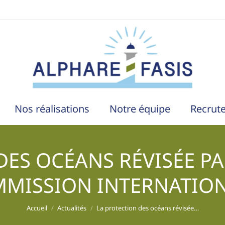
Nos réalisations
Notre équipe
Recrut
DES OCÉANS RÉVISÉE P
MISSION INTERNATIO
Vous êtes ici :
Accueil
Actualités
La protection des océans révisée…